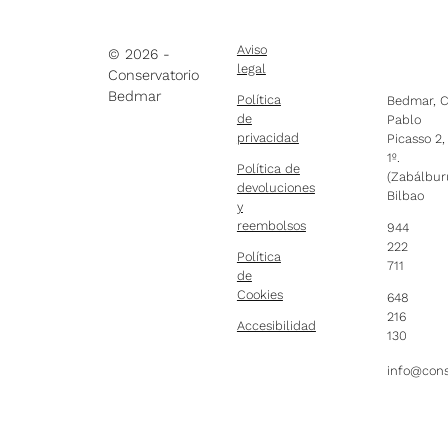
INFORMACIÓN
INFORMACIÓ
SOBRE
Aviso
© 2026 -
NUESTRO
legal
Conservatorio
CENTRO
Bedmar
Política
Bedmar, C
de
Pablo
privacidad
Picasso 2,
1º.
Política de
(Zabálbur
devoluciones
Bilbao
Síguenos
Instagram
y
reembolsos
944
222
Política
711
de
Cookies
648
216
Accesibilidad
130
info@cons